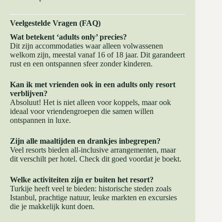
Veelgestelde Vragen (FAQ)
Wat betekent ‘adults only’ precies?
Dit zijn accommodaties waar alleen volwassenen
welkom zijn, meestal vanaf 16 of 18 jaar. Dit garandeert
rust en een ontspannen sfeer zonder kinderen.
Kan ik met vrienden ook in een adults only resort
verblijven?
Absoluut! Het is niet alleen voor koppels, maar ook
ideaal voor vriendengroepen die samen willen
ontspannen in luxe.
Zijn alle maaltijden en drankjes inbegrepen?
Veel resorts bieden all-inclusive arrangementen, maar
dit verschilt per hotel. Check dit goed voordat je boekt.
Welke activiteiten zijn er buiten het resort?
Turkije heeft veel te bieden: historische steden zoals
Istanbul, prachtige natuur, leuke markten en excursies
die je makkelijk kunt doen.