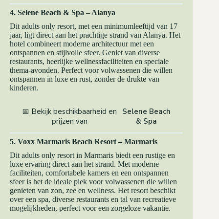
4. Selene Beach & Spa – Alanya
Dit adults only resort, met een minimumleeftijd van 17
jaar, ligt direct aan het prachtige strand van Alanya. Het
hotel combineert moderne architectuur met een
ontspannen en stijlvolle sfeer. Geniet van diverse
restaurants, heerlijke wellnessfaciliteiten en speciale
thema-avonden. Perfect voor volwassenen die willen
ontspannen in luxe en rust, zonder de drukte van
kinderen.
📅 Bekijk beschikbaarheid en
Selene Beach
prijzen van
& Spa
5. Voxx Marmaris Beach Resort – Marmaris
Dit adults only resort in Marmaris biedt een rustige en
luxe ervaring direct aan het strand. Met moderne
faciliteiten, comfortabele kamers en een ontspannen
sfeer is het de ideale plek voor volwassenen die willen
genieten van zon, zee en wellness. Het resort beschikt
over een spa, diverse restaurants en tal van recreatieve
mogelijkheden, perfect voor een zorgeloze vakantie.