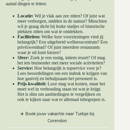
aantal dingen te letten:
Locatie:
Wil je vlak aan zee zitten? Of juist wat
meer verborgen, midden in de natuur? Misschien
wil je graag dicht bij leuke stadjes of historische
plekken zitten om wat te ontdekken.
Faciliteiten:
Welke luxe voorzieningen vind jij
belangrijk? Een uitgebreid wellnesscentrum? Een
privézwembad? Of juist meerdere restaurants
waar je uit kunt kiezen?
Sfeer:
Zoek je een rustig, intiem resort? Of mag
het iets bruisender met meer sociale activiteiten?
Service:
Hoe belangrijk is topservice voor je?
Lees beoordelingen om een indruk te krijgen van
hoe gastvrij en behulpzaam het personeel is.
Prijs-kwaliteit:
Luxe mag wat kosten, maar het
moet wel in verhouding staan tot wat je krijgt.
Het is slim om aanbiedingen te vergelijken en
ook te kijken naar wat er allemaal inbegrepen is.
✈️ Boek jouw vakantie naar Turkije bij
Corendon