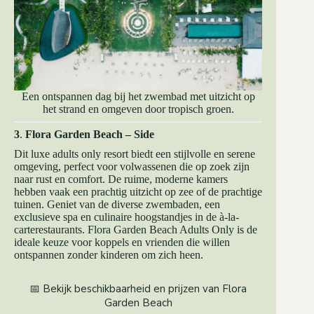
Een ontspannen dag bij het zwembad met uitzicht op
het strand en omgeven door tropisch groen.
3
.
Flora Garden Beach – Side
Dit luxe adults only resort biedt een stijlvolle en serene
omgeving, perfect voor volwassenen die op zoek zijn
naar rust en comfort. De ruime, moderne kamers
hebben vaak een prachtig uitzicht op zee of de prachtige
tuinen. Geniet van de diverse zwembaden, een
exclusieve spa en culinaire hoogstandjes in de à-la-
carterestaurants. Flora Garden Beach Adults Only is de
ideale keuze voor koppels en vrienden die willen
ontspannen zonder kinderen om zich heen.
📅 Bekijk beschikbaarheid en prijzen van Flora
Garden Beach