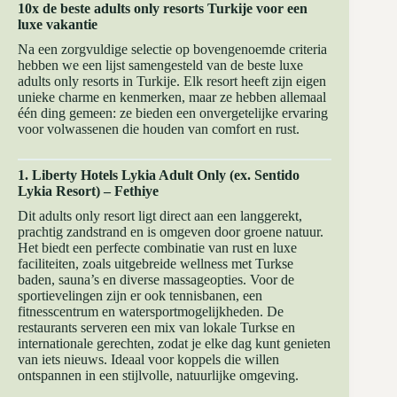
10x de beste adults only resorts Turkije voor een
luxe vakantie
Na een zorgvuldige selectie op bovengenoemde criteria
hebben we een lijst samengesteld van de beste luxe
adults only resorts in Turkije. Elk resort heeft zijn eigen
unieke charme en kenmerken, maar ze hebben allemaal
één ding gemeen: ze bieden een onvergetelijke ervaring
voor volwassenen die houden van comfort en rust.
1. Liberty Hotels Lykia Adult Only (ex. Sentido
Lykia Resort) – Fethiye
Dit adults only resort ligt direct aan een langgerekt,
prachtig zandstrand en is omgeven door groene natuur.
Het biedt een perfecte combinatie van rust en luxe
faciliteiten, zoals uitgebreide wellness met Turkse
baden, sauna’s en diverse massageopties. Voor de
sportievelingen zijn er ook tennisbanen, een
fitnesscentrum en watersportmogelijkheden. De
restaurants serveren een mix van lokale Turkse en
internationale gerechten, zodat je elke dag kunt genieten
van iets nieuws. Ideaal voor koppels die willen
ontspannen in een stijlvolle, natuurlijke omgeving.