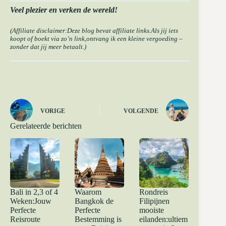
Veel plezier en verken de wereld!
(Affiliate disclaimer:Deze blog bevat affiliate links.Als jij iets
koopt of boekt via zo’n link,ontvang ik een kleine vergoeding –
zonder dat jij meer betaalt.)
VORIGE
VOLGENDE
Gerelateerde berichten
Bali in 2,3 of 4
Waarom
Rondreis
Weken:Jouw
Bangkok de
Filipijnen
Perfecte
Perfecte
mooiste
Reisroute
Bestemming is
eilanden:ultiem