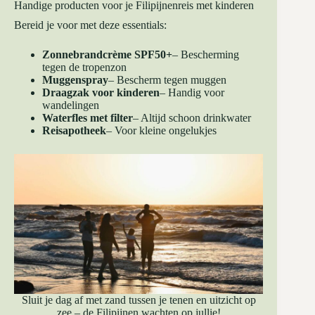
Handige producten voor je Filipijnenreis met kinderen
Bereid je voor met deze essentials:
Zonnebrandcrème SPF50+
– Bescherming
tegen de tropenzon
Muggenspray
– Bescherm tegen muggen
Draagzak voor kinderen
– Handig voor
wandelingen
Waterfles met filter
– Altijd schoon drinkwater
Reisapotheek
– Voor kleine ongelukjes
Sluit je dag af met zand tussen je tenen en uitzicht op
zee – de Filipijnen wachten op jullie!