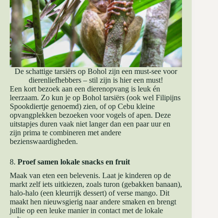
De schattige tarsiërs op Bohol zijn een must-see voor
dierenliefhebbers – stil zijn is hier een must!
Een kort bezoek aan een dierenopvang is leuk én
leerzaam. Zo kun je op Bohol tarsiërs (ook wel Filipijns
Spookdiertje genoemd) zien, of op Cebu kleine
opvangplekken bezoeken voor vogels of apen. Deze
uitstapjes duren vaak niet langer dan een paar uur en
zijn prima te combineren met andere
bezienswaardigheden.
8.
Proef samen lokale snacks en fruit
Maak van eten een belevenis. Laat je kinderen op de
markt zelf iets uitkiezen, zoals turon (gebakken banaan),
halo-halo (een kleurrijk dessert) of verse mango. Dit
maakt hen nieuwsgierig naar andere smaken en brengt
jullie op een leuke manier in contact met de lokale