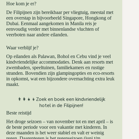
Hoe kom je er?
De Filipijnen zijn bereikbaar per vliegtuig, meestal met
een overstap in bijvoorbeeld Singapore, Hongkong of
Dubai. Eenmaal aangekomen in Manila reis je
eenvoudig verder met binnenlandse vluchten of
veerboten naar andere eilanden.
Waar verblijf je?
Op eilanden als Palawan, Bohol en Cebu vind je veel
kindvriendelijke accommodaties. Denk aan resorts met
zwembaden, speeltuinen, familiekamers en rustige
stranden. Bovendien zijn glampingopties en eco-resorts
in opkomst, wat een bijzondere overnachting extra leuk
maakt.
👨‍👩‍👧‍👦Zoek en boek een kindvriendelijk
hotel in de Filipijnen!
Beste reistijd
Het droge seizoen – van november tot en met april – is
de beste periode voor een vakantie met kinderen. In
deze maanden is het weer stabiel en valt er weinig
regen. Daarentegen is het regenseizoen (juni t/m