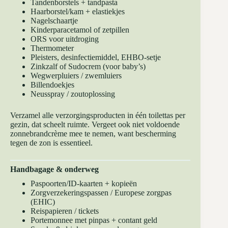
Tandenborstels + tandpasta
Haarborstel/kam + elastiekjes
Nagelschaartje
Kinderparacetamol of zetpillen
ORS voor uitdroging
Thermometer
Pleisters, desinfectiemiddel, EHBO-setje
Zinkzalf of Sudocrem (voor baby’s)
Wegwerpluiers / zwemluiers
Billendoekjes
Neusspray / zoutoplossing
Verzamel alle verzorgingsproducten in één toilettas per
gezin, dat scheelt ruimte. Vergeet ook niet voldoende
zonnebrandcrème mee te nemen, want bescherming
tegen de zon is essentieel.
Handbagage & onderweg
Paspoorten/ID-kaarten + kopieën
Zorgverzekeringspassen / Europese zorgpas
(EHIC)
Reispapieren / tickets
Portemonnee met pinpas + contant geld