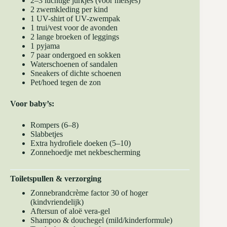
2–3 luchtige jurkjes (voor meisjes)
2 zwemkleding per kind
1 UV-shirt of UV-zwempak
1 trui/vest voor de avonden
2 lange broeken of leggings
1 pyjama
7 paar ondergoed en sokken
Waterschoenen of sandalen
Sneakers of dichte schoenen
Pet/hoed tegen de zon
Voor baby’s:
Rompers (6–8)
Slabbetjes
Extra hydrofiele doeken (5–10)
Zonnehoedje met nekbescherming
Toiletspullen & verzorging
Zonnebrandcrème factor 30 of hoger
(kindvriendelijk)
Aftersun of aloë vera-gel
Shampoo & douchegel (mild/kinderformule)