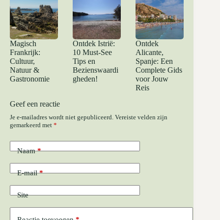
Magisch
Ontdek Istrië:
Ontdek
Frankrijk:
10 Must-See
Alicante,
Cultuur,
Tips en
Spanje: Een
Natuur &
Bezienswaardi
Complete Gids
Gastronomie
gheden!
voor Jouw
Reis
Geef een reactie
Je e-mailadres wordt niet gepubliceerd.
Vereiste velden zijn
gemarkeerd met
*
Naam
*
E-mail
*
Site
Reactie toevoegen
*