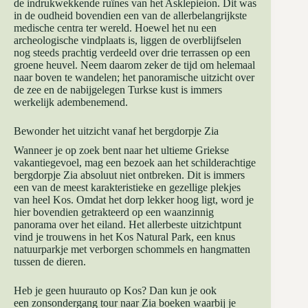
de indrukwekkende ruïnes van het Asklepieion. Dit was
in de oudheid bovendien een van de allerbelangrijkste
medische centra ter wereld. Hoewel het nu een
archeologische vindplaats is, liggen de overblijfselen
nog steeds prachtig verdeeld over drie terrassen op een
groene heuvel. Neem daarom zeker de tijd om helemaal
naar boven te wandelen; het panoramische uitzicht over
de zee en de nabijgelegen Turkse kust is immers
werkelijk adembenemend.
Bewonder het uitzicht vanaf het bergdorpje Zia
Wanneer je op zoek bent naar het ultieme Griekse
vakantiegevoel, mag een bezoek aan het schilderachtige
bergdorpje Zia absoluut niet ontbreken. Dit is immers
een van de meest karakteristieke en gezellige plekjes
van heel Kos. Omdat het dorp lekker hoog ligt, word je
hier bovendien getrakteerd op een waanzinnig
panorama over het eiland. Het allerbeste uitzichtpunt
vind je trouwens in het Kos Natural Park, een knus
natuurparkje met verborgen schommels en hangmatten
tussen de dieren.
Heb je geen huurauto op Kos? Dan kun je ook
een
zonsondergang tour naar Zia
boeken waarbij je