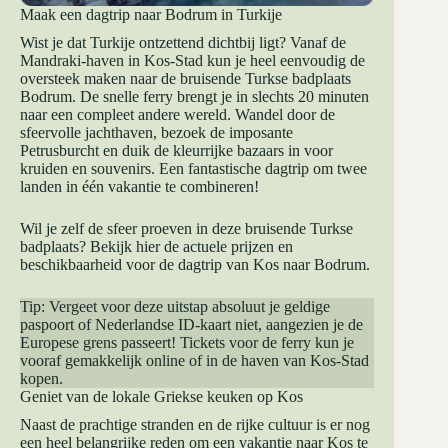
Maak een dagtrip naar Bodrum in Turkije
Wist je dat Turkije ontzettend dichtbij ligt? Vanaf de
Mandraki-haven in Kos-Stad kun je heel eenvoudig de
oversteek maken naar de bruisende Turkse badplaats
Bodrum. De snelle ferry brengt je in slechts 20 minuten
naar een compleet andere wereld. Wandel door de
sfeervolle jachthaven, bezoek de imposante
Petrusburcht en duik de kleurrijke bazaars in voor
kruiden en souvenirs. Een fantastische dagtrip om twee
landen in één vakantie te combineren!
Wil je zelf de sfeer proeven in deze bruisende Turkse
badplaats?
Bekijk hier de actuele prijzen en
beschikbaarheid voor de dagtrip van Kos naar Bodrum
.
Tip: Vergeet voor deze uitstap absoluut je geldige
paspoort of Nederlandse ID-kaart niet, aangezien je de
Europese grens passeert! Tickets voor de ferry kun je
vooraf gemakkelijk online of in de haven van Kos-Stad
kopen.
Geniet van de lokale Griekse keuken op Kos
Naast de prachtige stranden en de rijke cultuur is er nog
een heel belangrijke reden om een vakantie naar Kos te