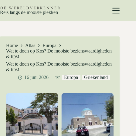
Ga
naar
Reis langs de mooiste plekken
de
inhoud
Home
Atlas
Europa
Wat te doen op Kos? De mooiste bezienswaardigheden
& tips!
Wat te doen op Kos? De mooiste bezienswaardigheden
& tips!
16 juni 2026
Europa
Griekenland