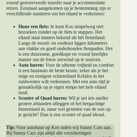
vooraf gereserveerde transfer naar je accommodatie
reizen. Eenmaal aangekomen op je bestemming zijn er
verschillende manieren om het eiland te verkennen:
Huur een fiets:
Je kunt Kos simpelweg niet
bezoeken zonder op de fiets te stappen. Het
eiland staat immers bekend als hét fietseiland.
Langs de noord- en oostkust liggen kilometers
aan vlakke en goed onderhouden fietspaden. Het
is een duurzame, goedkope en vooral heerlijke
manier om de frisse zeewind op te snuiven.
Auto huren:
Voor de ultieme vrijheid en comfort
is een huurauto de beste keuze, zeker als je het
ruige en rustigere schiereiland Kefalos in het
zuidwesten wilt verkennen. Met een auto rijd je
gemakkelijk op je eigen tempo het hele eiland
rond.
Scooter of Quad huren:
Wil je net iets sneller
grotere afstanden afleggen of het bergachtige
binnenland in, maar wel genieten van de zon op
je gezicht? Dan is een scooter of quad ideaal.
Tip:
Voor autohuur op Kos raden wij Sunny Cars aan
.
Bij Sunny Cars zijn altijd alle verzekeringen