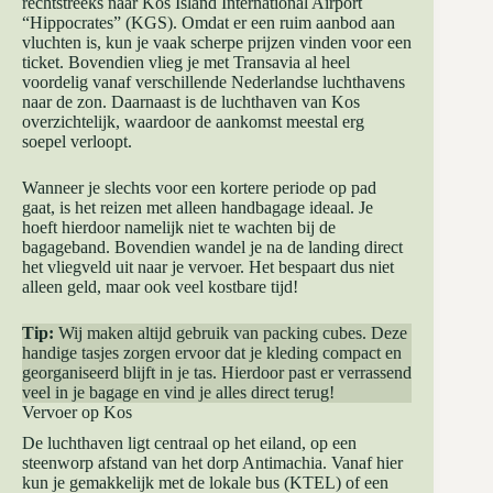
rechtstreeks naar Kos Island International Airport
“Hippocrates” (KGS). Omdat er een ruim aanbod aan
vluchten is, kun je vaak scherpe prijzen vinden voor een
ticket. Bovendien vlieg je met
Transavia
al heel
voordelig vanaf verschillende Nederlandse luchthavens
naar de zon. Daarnaast is de luchthaven van Kos
overzichtelijk, waardoor de aankomst meestal erg
soepel verloopt.
Wanneer je slechts voor een kortere periode op pad
gaat, is het reizen met alleen handbagage ideaal. Je
hoeft hierdoor namelijk niet te wachten bij de
bagageband. Bovendien wandel je na de landing direct
het vliegveld uit naar je vervoer. Het bespaart dus niet
alleen geld, maar ook veel kostbare tijd!
Tip:
Wij maken altijd gebruik van
packing cubes
. Deze
handige tasjes zorgen ervoor dat je kleding compact en
georganiseerd blijft in je tas. Hierdoor past er verrassend
veel in je bagage en vind je alles direct terug!
Vervoer op Kos
De luchthaven ligt centraal op het eiland, op een
steenworp afstand van het dorp Antimachia. Vanaf hier
kun je gemakkelijk met de lokale bus (KTEL) of een