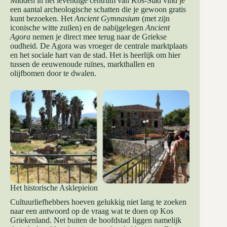
Midden in het levendige centrum van Kos-Stad vind je
een aantal archeologische schatten die je gewoon gratis
kunt bezoeken. Het
Ancient Gymnasium
(met zijn
iconische witte zuilen) en de nabijgelegen
Ancient
Agora
nemen je direct mee terug naar de Griekse
oudheid. De Agora was vroeger de centrale marktplaats
en het sociale hart van de stad. Het is heerlijk om hier
tussen de eeuwenoude ruïnes, markthallen en
olijfbomen door te dwalen.
Het historische Asklepieion
Cultuurliefhebbers hoeven gelukkig niet lang te zoeken
naar een antwoord op de vraag wat te doen op Kos
Griekenland. Net buiten de hoofdstad liggen namelijk