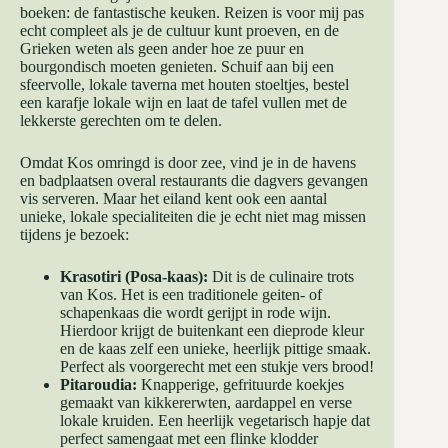
boeken: de fantastische keuken. Reizen is voor mij pas
echt compleet als je de cultuur kunt proeven, en de
Grieken weten als geen ander hoe ze puur en
bourgondisch moeten genieten. Schuif aan bij een
sfeervolle, lokale taverna met houten stoeltjes, bestel
een karafje lokale wijn en laat de tafel vullen met de
lekkerste gerechten om te delen.
Omdat Kos omringd is door zee, vind je in de havens
en badplaatsen overal restaurants die dagvers gevangen
vis serveren. Maar het eiland kent ook een aantal
unieke, lokale specialiteiten die je echt niet mag missen
tijdens je bezoek:
Krasotiri (Posa-kaas):
Dit is de culinaire trots
van Kos. Het is een traditionele geiten- of
schapenkaas die wordt gerijpt in rode wijn.
Hierdoor krijgt de buitenkant een dieprode kleur
en de kaas zelf een unieke, heerlijk pittige smaak.
Perfect als voorgerecht met een stukje vers brood!
Pitaroudia:
Knapperige, gefrituurde koekjes
gemaakt van kikkererwten, aardappel en verse
lokale kruiden. Een heerlijk vegetarisch hapje dat
perfect samengaat met een flinke klodder