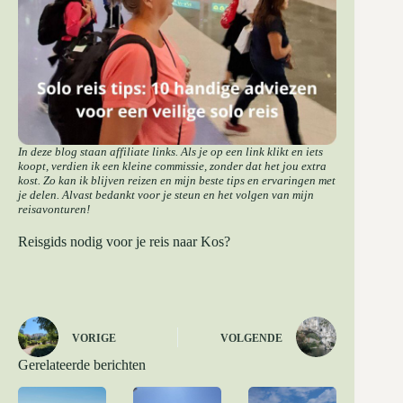
In deze blog staan affiliate links. Als je op een link klikt en iets
koopt, verdien ik een kleine commissie, zonder dat het jou extra
kost. Zo kan ik blijven reizen en mijn beste tips en ervaringen met
je delen. Alvast bedankt voor je steun en het volgen van mijn
reisavonturen!
Reisgids nodig voor je reis naar Kos?
VORIGE
VOLGENDE
Gerelateerde berichten