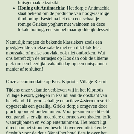
huisgemaakte tzatziki.
Honing uit Antimachia:
Het dorpje Antimachia
staat bekend om de productie van hoogwaardige
tijmhoning. Bestel na het eten een schaaltje
romige Griekse yoghurt met walnoten en deze
lokale honing; een simpel maar goddelijk dessert.
Natuurlijk mogen de bekende klassiekers zoals een
goedgevulde Griekse salade met een dik blok feta,
moussaka of malse souvlaki ook niet ontbreken. Wat
ons betreft zijn de terrasjes op Kos dan ook de ultieme
plek om een heerlijke vakantiedag op een ontspannen
manier af te sluiten!
Onze accommodatie op Kos: Kipriotis Village Resort
Tijdens onze vakantie verbleven wij in het Kipriotis
Village Resort, gelegen in Psalidi aan de oostkant van
het eiland. Dit grootschalige en actieve 4-sterrenresort is
opgezet als een gezellig, Grieks dorpje omgeven door
prachtig onderhouden tuinen. Voor gezinnen is dit echt
een paradijs: er zijn meerdere enorme zwembaden, toffe
waterglijbanen en volop entertainment. Het resort ligt
direct aan het strand en beschikt over een uitstekende
fietshub voor de deur. Vanaf het hotel fiets je over het