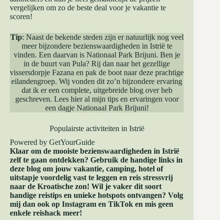
vergelijken om zo de beste deal voor je vakantie te
scoren!
Tip
: Naast de bekende steden zijn er natuurlijk nog veel
meer bijzondere bezienswaardigheden in Istrië te
vinden. Een daarvan is Nationaal Park Brijuni. Ben je
in de buurt van Pula? Rij dan naar het gezellige
vissersdorpje Fazana en pak de boot naar deze prachtige
eilandengroep. Wij vonden dit zo’n bijzondere ervaring
dat ik er een complete, uitgebreide blog over heb
geschreven. Lees hier al mijn tips en ervaringen voor
een
dagje Nationaal Park Brijuni
!
Populairste activiteiten in Istrië
Powered by
GetYourGuide
Klaar om de mooiste bezienswaardigheden in Istrië
zelf te gaan ontdekken? Gebruik de handige links in
deze blog om jouw vakantie, camping, hotel of
uitstapje voordelig vast te leggen en reis stressvrij
naar de Kroatische zon! Wil je vaker dit soort
handige reistips en unieke hotspots ontvangen? Volg
mij dan ook op
Instagram
en
TikTok
en mis geen
enkele reishack meer!