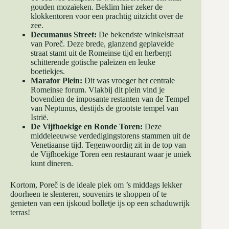
gouden mozaïeken. Beklim hier zeker de
klokkentoren voor een prachtig uitzicht over de
zee.
Decumanus Street:
De bekendste winkelstraat
van Poreč. Deze brede, glanzend geplaveide
straat stamt uit de Romeinse tijd en herbergt
schitterende gotische paleizen en leuke
boetiekjes.
Marafor Plein:
Dit was vroeger het centrale
Romeinse forum. Vlakbij dit plein vind je
bovendien de imposante restanten van de Tempel
van Neptunus, destijds de grootste tempel van
Istrië.
De Vijfhoekige en Ronde Toren:
Deze
middeleeuwse verdedigingstorens stammen uit de
Venetiaanse tijd. Tegenwoordig zit in de top van
de Vijfhoekige Toren een restaurant waar je uniek
kunt dineren.
Kortom, Poreč is de ideale plek om ’s middags lekker
doorheen te slenteren, souvenirs te shoppen of te
genieten van een ijskoud bolletje ijs op een schaduwrijk
terras!