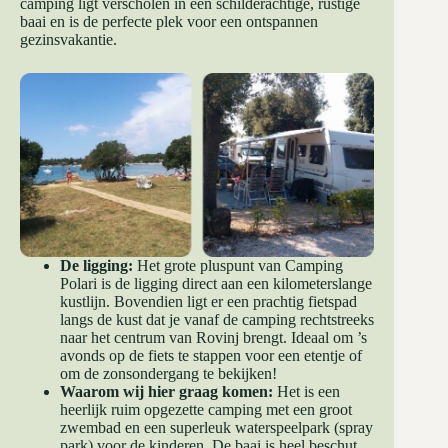
camping ligt verscholen in een schilderachtige, rustige
baai en is de perfecte plek voor een ontspannen
gezinsvakantie.
De ligging:
Het grote pluspunt van Camping
Polari is de ligging direct aan een kilometerslange
kustlijn. Bovendien ligt er een prachtig fietspad
langs de kust dat je vanaf de camping rechtstreeks
naar het centrum van Rovinj brengt. Ideaal om ’s
avonds op de fiets te stappen voor een etentje of
om de zonsondergang te bekijken!
Waarom wij hier graag komen:
Het is een
heerlijk ruim opgezette camping met een groot
zwembad en een superleuk waterspeelpark (spray
park) voor de kinderen. De baai is heel beschut,