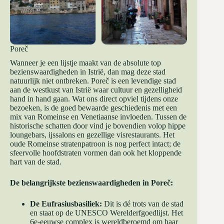
Poreč
Wanneer je een lijstje maakt van de absolute top
bezienswaardigheden in Istrië, dan mag deze stad
natuurlijk niet ontbreken. Poreč is een levendige stad
aan de westkust van Istrië waar cultuur en gezelligheid
hand in hand gaan. Wat ons direct opviel tijdens onze
bezoeken, is de goed bewaarde geschiedenis met een
mix van Romeinse en Venetiaanse invloeden. Tussen de
historische schatten door vind je bovendien volop hippe
loungebars, ijssalons en gezellige visrestaurants. Het
oude Romeinse stratenpatroon is nog perfect intact; de
sfeervolle hoofdstraten vormen dan ook het kloppende
hart van de stad.
De belangrijkste bezienswaardigheden in Poreč:
De Eufrasiusbasiliek:
Dit is dé trots van de stad
en staat op de UNESCO Werelderfgoedlijst. Het
6e-eeuwse complex is wereldberoemd om haar