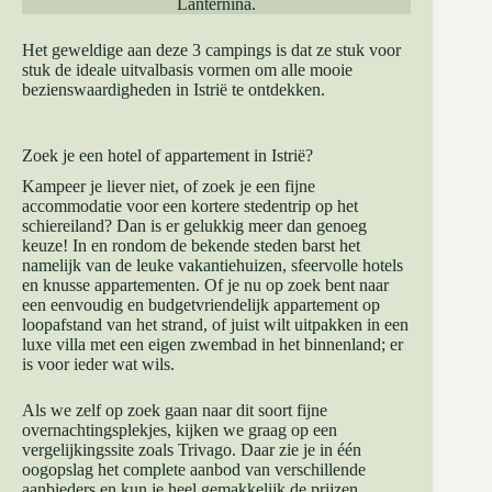
Lanternina
.
Het geweldige aan deze 3 campings is dat ze stuk voor
stuk de ideale uitvalbasis vormen om alle mooie
bezienswaardigheden in Istrië te ontdekken.
Zoek je een hotel of appartement in Istrië?
Kampeer je liever niet, of zoek je een fijne
accommodatie voor een kortere stedentrip op het
schiereiland? Dan is er gelukkig meer dan genoeg
keuze! In en rondom de bekende steden barst het
namelijk van de leuke vakantiehuizen, sfeervolle hotels
en knusse appartementen. Of je nu op zoek bent naar
een eenvoudig en budgetvriendelijk appartement op
loopafstand van het strand, of juist wilt uitpakken in een
luxe villa met een eigen zwembad in het binnenland; er
is voor ieder wat wils.
Als we zelf op zoek gaan naar dit soort fijne
overnachtingsplekjes, kijken we graag op een
vergelijkingssite zoals
Trivago
. Daar zie je in één
oogopslag het complete aanbod van verschillende
aanbieders en kun je heel gemakkelijk de prijzen