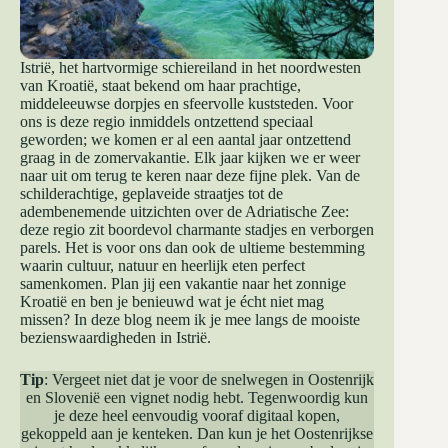
Istrië, het hartvormige schiereiland in het noordwesten
van Kroatië, staat bekend om haar prachtige,
middeleeuwse dorpjes en sfeervolle kuststeden. Voor
ons is deze regio inmiddels ontzettend speciaal
geworden; we komen er al een aantal jaar ontzettend
graag in de zomervakantie. Elk jaar kijken we er weer
naar uit om terug te keren naar deze fijne plek. Van de
schilderachtige, geplaveide straatjes tot de
adembenemende uitzichten over de Adriatische Zee:
deze regio zit boordevol charmante stadjes en verborgen
parels. Het is voor ons dan ook de ultieme bestemming
waarin cultuur, natuur en heerlijk eten perfect
samenkomen. Plan jij een vakantie naar het zonnige
Kroatië en ben je benieuwd wat je écht niet mag
missen? In deze blog neem ik je mee langs de mooiste
bezienswaardigheden in Istrië.
Tip
: Vergeet niet dat je voor de snelwegen in Oostenrijk
en Slovenië een vignet nodig hebt. Tegenwoordig kun
je deze heel eenvoudig vooraf digitaal kopen,
gekoppeld aan je kenteken. Dan kun je het Oostenrijkse