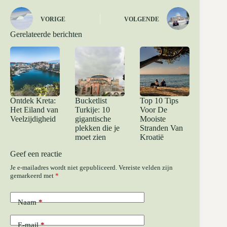
VORIGE
VOLGENDE
Gerelateerde berichten
Ontdek Kreta:
Bucketlist
Top 10 Tips
Het Eiland van
Turkije: 10
Voor De
Veelzijdigheid
gigantische
Mooiste
plekken die je
Stranden Van
moet zien
Kroatië
Geef een reactie
Je e-mailadres wordt niet gepubliceerd.
Vereiste velden zijn
gemarkeerd met
*
Naam
*
E-mail
*