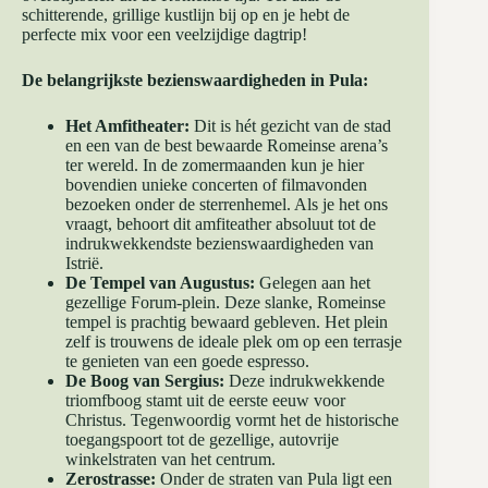
schitterende, grillige kustlijn bij op en je hebt de
perfecte mix voor een veelzijdige dagtrip!
De belangrijkste bezienswaardigheden in Pula:
Het Amfitheater:
Dit is hét gezicht van de stad
en een van de best bewaarde Romeinse arena’s
ter wereld. In de zomermaanden kun je hier
bovendien unieke concerten of filmavonden
bezoeken onder de sterrenhemel. Als je het ons
vraagt, behoort dit amfiteather absoluut tot de
indrukwekkendste bezienswaardigheden van
Istrië.
De Tempel van Augustus:
Gelegen aan het
gezellige Forum-plein. Deze slanke, Romeinse
tempel is prachtig bewaard gebleven. Het plein
zelf is trouwens de ideale plek om op een terrasje
te genieten van een goede espresso.
De Boog van Sergius:
Deze indrukwekkende
triomfboog stamt uit de eerste eeuw voor
Christus. Tegenwoordig vormt het de historische
toegangspoort tot de gezellige, autovrije
winkelstraten van het centrum.
Zerostrasse:
Onder de straten van Pula ligt een