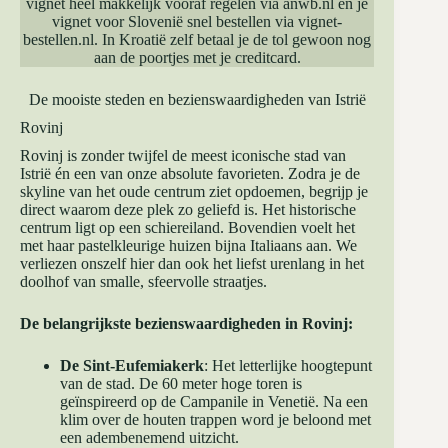
vignet heel makkelijk vooraf regelen via
anwb.nl
en je
vignet voor Slovenië snel bestellen via
vignet-
bestellen.nl
. In Kroatië zelf betaal je de tol gewoon nog
aan de poortjes met je creditcard.
De mooiste steden en bezienswaardigheden van Istrië
Rovinj
Rovinj is zonder twijfel de meest iconische stad van
Istrië én een van onze absolute favorieten. Zodra je de
skyline van het oude centrum ziet opdoemen, begrijp je
direct waarom deze plek zo geliefd is. Het historische
centrum ligt op een schiereiland. Bovendien voelt het
met haar pastelkleurige huizen bijna Italiaans aan. We
verliezen onszelf hier dan ook het liefst urenlang in het
doolhof van smalle, sfeervolle straatjes.
De belangrijkste bezienswaardigheden in Rovinj:
De Sint-Eufemiakerk
: Het letterlijke hoogtepunt
van de stad. De 60 meter hoge toren is
geïnspireerd op de Campanile in Venetië. Na een
klim over de houten trappen word je beloond met
een adembenemend uitzicht.