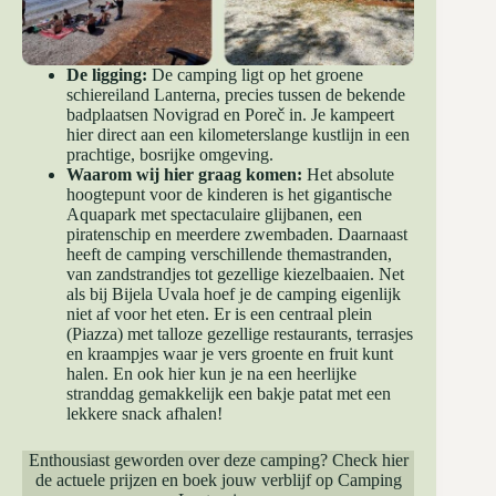
De ligging:
De camping ligt op het groene
schiereiland Lanterna, precies tussen de bekende
badplaatsen Novigrad en Poreč in. Je kampeert
hier direct aan een kilometerslange kustlijn in een
prachtige, bosrijke omgeving.
Waarom wij hier graag komen:
Het absolute
hoogtepunt voor de kinderen is het gigantische
Aquapark met spectaculaire glijbanen, een
piratenschip en meerdere zwembaden. Daarnaast
heeft de camping verschillende themastranden,
van zandstrandjes tot gezellige kiezelbaaien. Net
als bij Bijela Uvala hoef je de camping eigenlijk
niet af voor het eten. Er is een centraal plein
(Piazza) met talloze gezellige restaurants, terrasjes
en kraampjes waar je vers groente en fruit kunt
halen. En ook hier kun je na een heerlijke
stranddag gemakkelijk een bakje patat met een
lekkere snack afhalen!
Enthousiast geworden over deze camping?
Check hier
de actuele prijzen en boek jouw verblijf op Camping