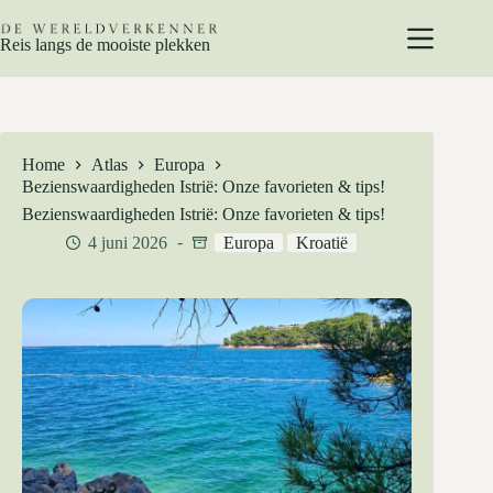
Ga
naar
Reis langs de mooiste plekken
de
inhoud
Home
Atlas
Europa
Bezienswaardigheden Istrië: Onze favorieten & tips!
Bezienswaardigheden Istrië: Onze favorieten & tips!
4 juni 2026
Europa
Kroatië