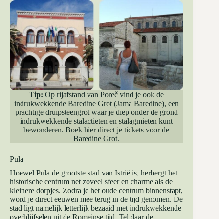
Tip:
Op rijafstand van Poreč vind je ook de
indrukwekkende Baredine Grot (Jama Baredine), een
prachtige druipsteengrot waar je diep onder de grond
indrukwekkende stalactieten en stalagmieten kunt
bewonderen.
Boek hier direct je tickets voor de
Baredine Grot
.
Pula
Hoewel Pula de grootste stad van Istrië is, herbergt het
historische centrum net zoveel sfeer en charme als de
kleinere dorpjes. Zodra je het oude centrum binnenstapt,
word je direct eeuwen mee terug in de tijd genomen. De
stad ligt namelijk letterlijk bezaaid met indrukwekkende
overblijfselen uit de Romeinse tijd. Tel daar de