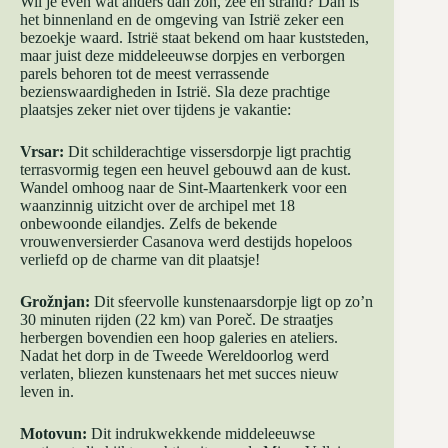
Wil je even wat anders dan zon, zee en strand? Dan is
het binnenland en de omgeving van Istrië zeker een
bezoekje waard. Istrië staat bekend om haar kuststeden,
maar juist deze middeleeuwse dorpjes en verborgen
parels behoren tot de meest verrassende
bezienswaardigheden in Istrië. Sla deze prachtige
plaatsjes zeker niet over tijdens je vakantie:
Vrsar:
Dit schilderachtige vissersdorpje ligt prachtig
terrasvormig tegen een heuvel gebouwd aan de kust.
Wandel omhoog naar de Sint-Maartenkerk voor een
waanzinnig uitzicht over de archipel met 18
onbewoonde eilandjes. Zelfs de bekende
vrouwenversierder Casanova werd destijds hopeloos
verliefd op de charme van dit plaatsje!
Grožnjan:
Dit sfeervolle kunstenaarsdorpje ligt op zo’n
30 minuten rijden (22 km) van Poreč. De straatjes
herbergen bovendien een hoop galeries en ateliers.
Nadat het dorp in de Tweede Wereldoorlog werd
verlaten, bliezen kunstenaars het met succes nieuw
leven in.
Motovun:
Dit indrukwekkende middeleeuwse