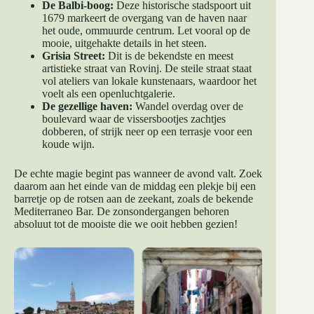
De Balbi-boog:
Deze historische stadspoort uit
1679 markeert de overgang van de haven naar
het oude, ommuurde centrum. Let vooral op de
mooie, uitgehakte details in het steen.
Grisia Street:
Dit is de bekendste en meest
artistieke straat van Rovinj. De steile straat staat
vol ateliers van lokale kunstenaars, waardoor het
voelt als een openluchtgalerie.
De gezellige haven:
Wandel overdag over de
boulevard waar de vissersbootjes zachtjes
dobberen, of strijk neer op een terrasje voor een
koude wijn.
De echte magie begint pas wanneer de avond valt. Zoek
daarom aan het einde van de middag een plekje bij een
barretje op de rotsen aan de zeekant, zoals de bekende
Mediterraneo Bar. De zonsondergangen behoren
absoluut tot de mooiste die we ooit hebben gezien!