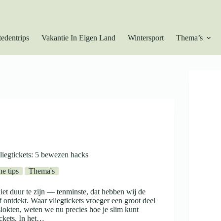
tedentrips
Vakantie In Eigen Land
Wintersport
Thema’s
liegtickets: 5 bewezen hacks
he tips
Thema's
iet duur te zijn — tenminste, dat hebben wij de
f ontdekt. Waar vliegtickets vroeger een groot deel
lokten, weten we nu precies hoe je slim kunt
ickets. In het…