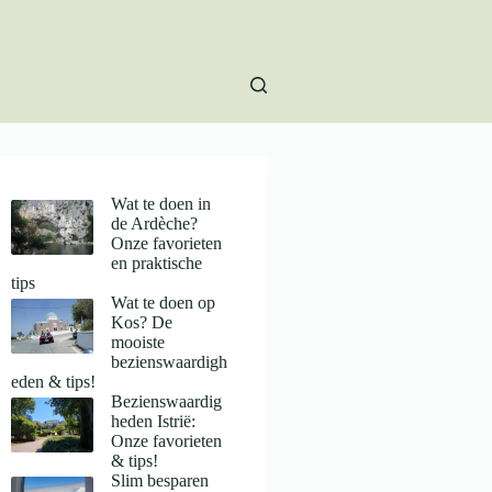
Wat te doen in
de Ardèche?
Onze favorieten
en praktische
tips
Wat te doen op
Kos? De
mooiste
bezienswaardigh
eden & tips!
Bezienswaardig
heden Istrië:
Onze favorieten
& tips!
Slim besparen