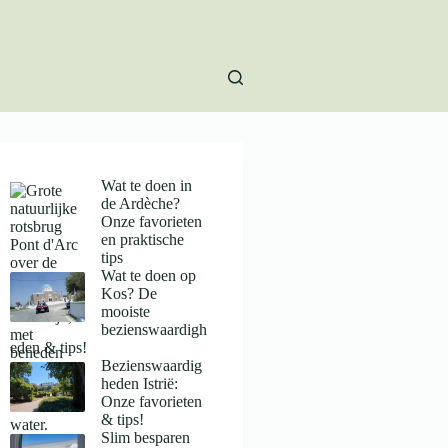
Wat te doen in
de Ardèche?
Onze favorieten
en praktische
tips
Wat te doen op
Kos? De
mooiste
bezienswaardigh
eden & tips!
Bezienswaardig
heden Istrië:
Onze favorieten
& tips!
Slim besparen