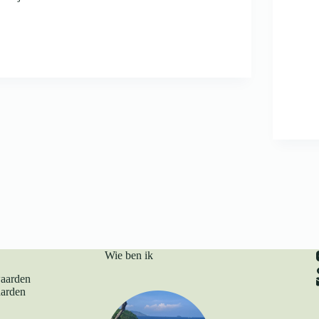
Wie ben ik
aarden
arden