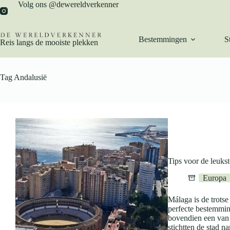
Ga
Volg ons @dewereldverkenner
naar
de
inhoud
Bestemmingen
S
Reis langs de mooiste plekken
Tag
Andalusië
Tips voor de leuks
Europa
Málaga is de trots
perfecte bestemmin
bovendien een van 
stichtten de stad n