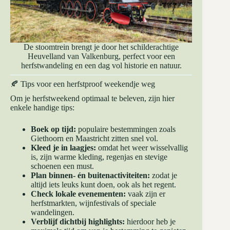
De stoomtrein brengt je door het schilderachtige
Heuvelland van Valkenburg, perfect voor een
herfstwandeling en een dag vol historie en natuur.
🍂 Tips voor een herfstproof weekendje weg
Om je herfstweekend optimaal te beleven, zijn hier
enkele handige tips:
Boek op tijd:
populaire bestemmingen zoals
Giethoorn en Maastricht zitten snel vol.
Kleed je in laagjes:
omdat het weer wisselvallig
is, zijn warme kleding, regenjas en stevige
schoenen een must.
Plan binnen- én buitenactiviteiten:
zodat je
altijd iets leuks kunt doen, ook als het regent.
Check lokale evenementen:
vaak zijn er
herfstmarkten, wijnfestivals of speciale
wandelingen.
Verblijf dichtbij highlights:
hierdoor heb je