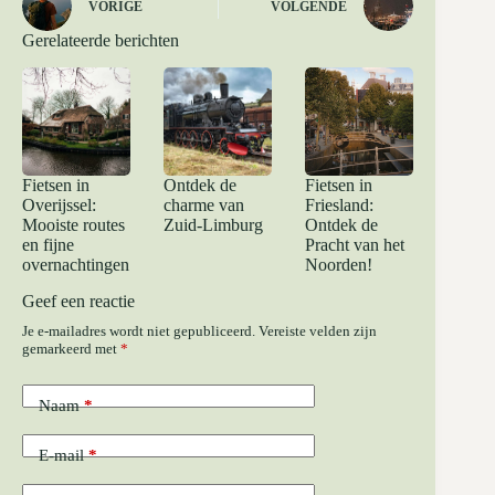
VORIGE
VOLGENDE
Gerelateerde berichten
Fietsen in
Ontdek de
Fietsen in
Overijssel:
charme van
Friesland:
Mooiste routes
Zuid-Limburg
Ontdek de
en fijne
Pracht van het
overnachtingen
Noorden!
Geef een reactie
Je e-mailadres wordt niet gepubliceerd.
Vereiste velden zijn
gemarkeerd met
*
Naam
*
E-mail
*