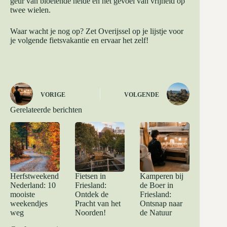
geur van bloeiende heide en het gevoel van vrijheid op
twee wielen.
Waar wacht je nog op? Zet Overijssel op je lijstje voor
je volgende fietsvakantie en ervaar het zelf!
VORIGE
VOLGENDE
Gerelateerde berichten
Herfstweekend
Fietsen in
Kamperen bij
Nederland: 10
Friesland:
de Boer in
mooiste
Ontdek de
Friesland:
weekendjes
Pracht van het
Ontsnap naar
weg
Noorden!
de Natuur