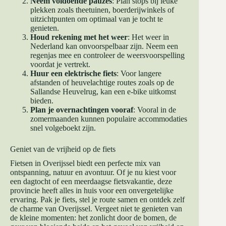
Neem voldoende pauzes
: Plan stops bij leuke
plekken zoals theetuinen, boerderijwinkels of
uitzichtpunten om optimaal van je tocht te
genieten.
Houd rekening met het weer
: Het weer in
Nederland kan onvoorspelbaar zijn. Neem een
regenjas mee en controleer de weersvoorspelling
voordat je vertrekt.
Huur een elektrische fiets
: Voor langere
afstanden of heuvelachtige routes zoals op de
Sallandse Heuvelrug, kan een e-bike uitkomst
bieden.
Plan je overnachtingen vooraf
: Vooral in de
zomermaanden kunnen populaire accommodaties
snel volgeboekt zijn.
Geniet van de vrijheid op de fiets
Fietsen in Overijssel biedt een perfecte mix van
ontspanning, natuur en avontuur. Of je nu kiest voor
een dagtocht of een meerdaagse fietsvakantie, deze
provincie heeft alles in huis voor een onvergetelijke
ervaring. Pak je fiets, stel je route samen en ontdek zelf
de charme van Overijssel. Vergeet niet te genieten van
de kleine momenten: het zonlicht door de bomen, de